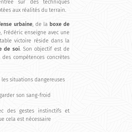
entrée sur des techniques
tées aux réalités du terrain.
fense urbaine
, de la
boxe de
e
, Frédéric enseigne avec une
itable victoire réside dans la
e de soi
. Son objectif est de
s des compétences concrètes
r les situations dangereuses
 garder son sang-froid
c des gestes instinctifs et
e cela est nécessaire