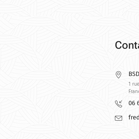
Cont
BSD
1 ru
Fran
06 
fre