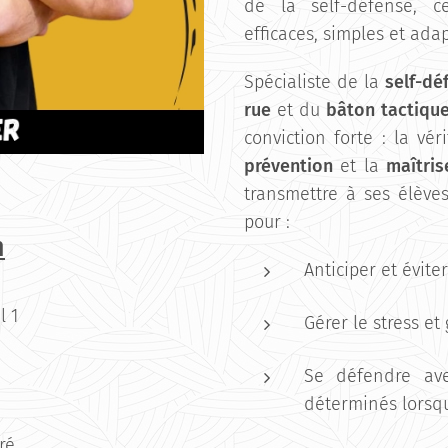
de la self-défense, c
efficaces, simples et adap
Spécialiste de la
self-dé
rue
et du
bâton tactiqu
conviction forte : la vér
prévention
et la
maîtris
transmettre à ses élève
pour :
n
Anticiper et évite
l 1
Gérer le stress et
Se défendre ave
déterminés lorsqu
ré