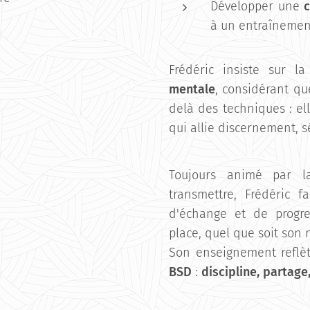
Développer une
c
à un entraînemen
Frédéric insiste sur l
mentale
, considérant qu
delà des techniques : el
qui allie discernement, s
Toujours animé par l
transmettre, Frédéric 
d'échange et de progre
place, quel que soit son 
Son enseignement reflèt
BSD
:
discipline, partage,