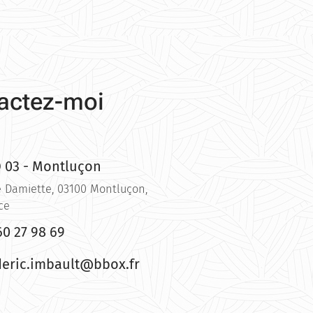
actez-moi
 03 - Montluçon
e Damiette, 03100 Montluçon,
ce
60 27 98 69
deric.imbault@bbox.fr