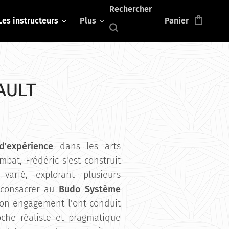
Rechercher
Les instructeurs
Plus
Panier
BAULT
'expérience
dans les arts
bat, Frédéric s'est construit
varié, explorant plusieurs
 consacrer au
Budo Système
son engagement l'ont conduit
che réaliste et pragmatique