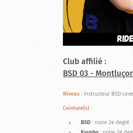
Club affilié :
BSD 03 -
Montluço
Niveau
: Instructeur BSD Leve
Ceinture(s)
:
BSD
: noire 2e degré
Kyusho
: noire 2e deg