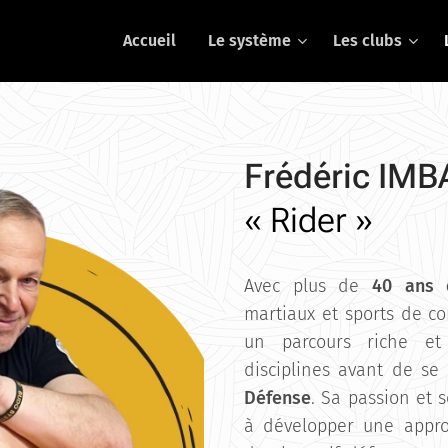
Accueil
Le système
Les clubs
Frédéric IM
« Rider »
Avec plus de
40 ans d
martiaux et sports de com
un parcours riche et 
disciplines avant de se
Défense
. Sa passion et 
à développer une appro