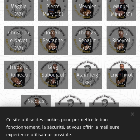
Magnie
Pierre
Meynier
Manuel
(62)
Mery (38)
(38)
Miras (69)
Christoph
Jordan
Thomas
Laury
e Navet
Peyranne
Renault
Ribeyrol
(62)
(82)
(66)
(82)
Frédéric
Greg
Rumeau
Sabouraul
Alain Teig
Eric Thirot
(47)
t (37)
(38)
(47)
Nicolas
Trannoy
Hassan
David
(38)
Uran (57)
Volant (47)
Ce site utilise des cookies pour permettre le bon
fonctionnement, la sécurité, et vous offrir la meilleure
expérience utilisateur possible.