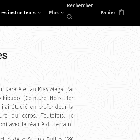
Rechercher
Les instructeurs
Plus
Panier
es
u Karaté et au Krav Maga, j'ai
ïkibudo (Ceinture Noire 1er
 j'ai étudié en profondeur la
ure du corps. Toutefois, je
nt avec la réalité du terrain.
 club de « Sitting Bull » (69)