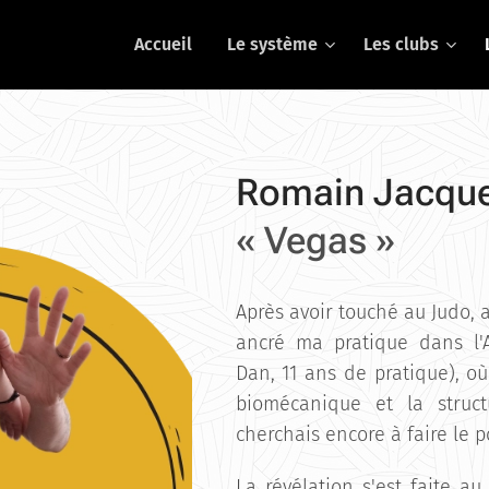
Accueil
Le système
Les clubs
Romain Jacqu
« Vegas »
Après avoir touché au Judo, a
ancré ma pratique dans l'A
Dan, 11 ans de pratique), où
biomécanique et la struct
cherchais encore à faire le po
La révélation s'est faite au