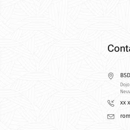
Cont
BSD
Dojo
Neuv
xx 
rom