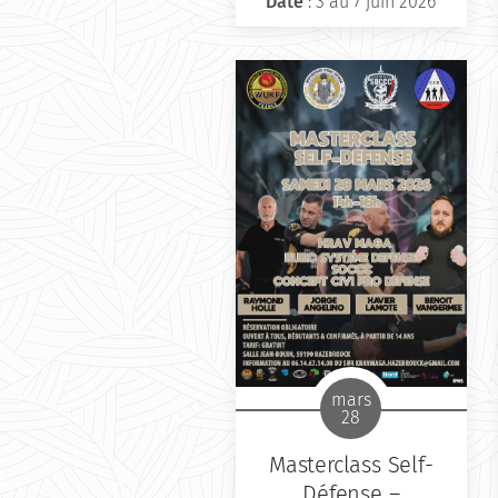
Date
: 3 au 7 juin 2026
mars
28
Masterclass Self-
Défense –