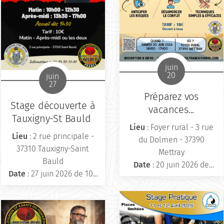
juin
20
juin
27
Préparez vos
Stage découverte à
vacances...
Tauxigny-St Bauld
Lieu
: Foyer rural - 3 rue
Lieu
: 2 rue principale -
du Dolmen - 37390
37310 Tauxigny-Saint
Mettray
Bauld
Date
: 20 juin 2026 de
Date
: 27 juin 2026 de 10h
14h00 à 17h00
à 12h30 et/ou 13h30 à 17h
Infos et inscriptions
: 06
Infos et inscriptions
: 06
69 09 67 27 -
95 97 17 07
bsd.franck@gmail.com
Tarif
: 10 € (matin, après-