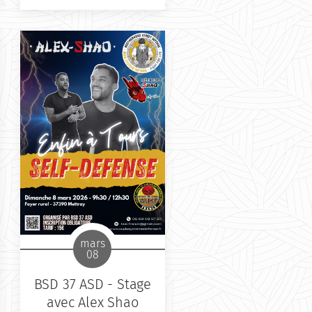
Remparts
Date
: 4 avril 2026 de
9h30 à 12h & 14h à 17h30
Renseignements
: 06 87
07 60 83
Tarif
: 35 € la journée - 20
€ la demi-journée
Inscription sur HelloAsso
(QR code sur l'affiche)
mars
08
BSD 37 ASD - Stage
avec Alex Shao