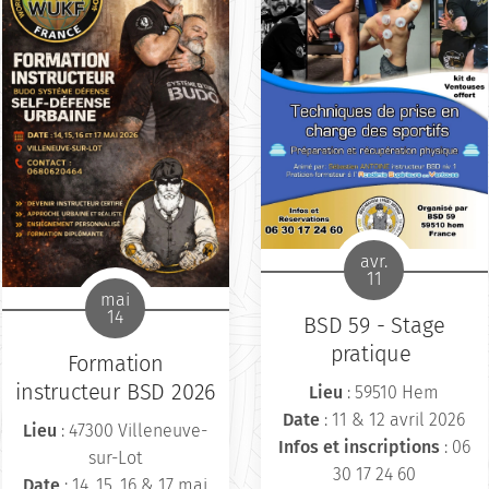
midi ou journée
complète)
avr.
11
mai
14
BSD 59 - Stage
pratique
Formation
instructeur BSD 2026
Lieu
: 59510 Hem
Date
: 11 & 12 avril 2026
Lieu
: 47300 Villeneuve-
Infos et inscriptions
: 06
sur-Lot
30 17 24 60
Date
: 14, 15, 16 & 17 mai