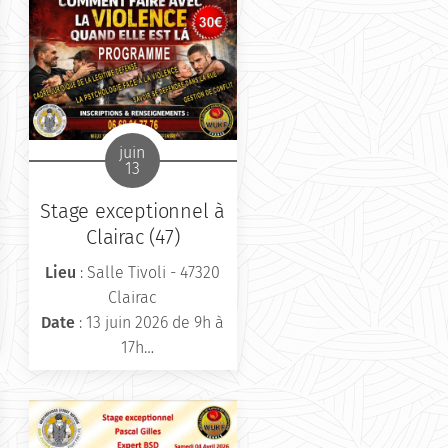
juin
13
Stage exceptionnel à
Clairac (47)
Lieu
: Salle Tivoli - 47320
Clairac
Date
: 13 juin 2026 de 9h à
17h
Infos et inscriptions
: 06
68 01 77 76
Tarif
: 30€