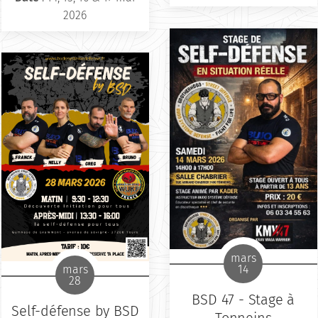
2026
mars
14
mars
28
BSD 47 - Stage à
Self-défense by BSD
Tonneins