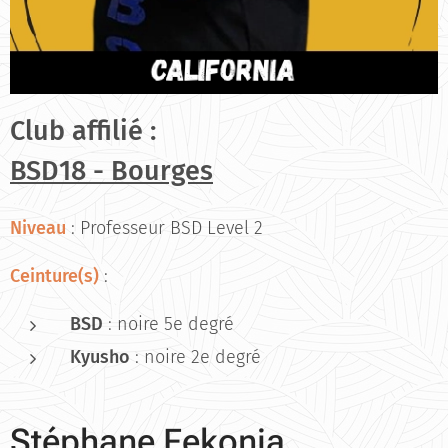
Club affilié :
BSD18 -
Bourges
Niveau
: Professeur BSD Level 2
Ceinture(s)
:
BSD
: noire 5e degré
Kyusho
: noire 2e degré
Stéphane Fekonja