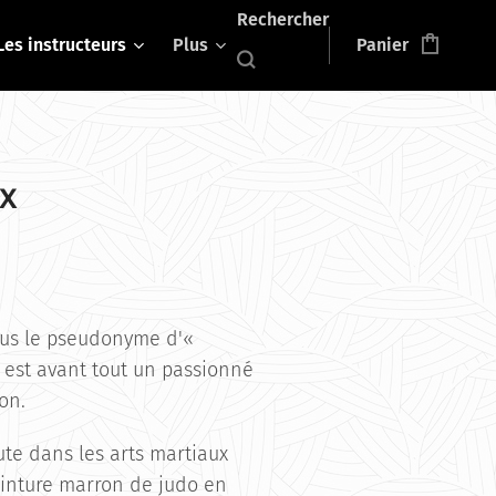
Rechercher
Les instructeurs
Plus
Panier
ux
us le pseudonyme d'«
x est avant tout un passionné
on.
ute dans les arts martiaux
einture marron de judo en