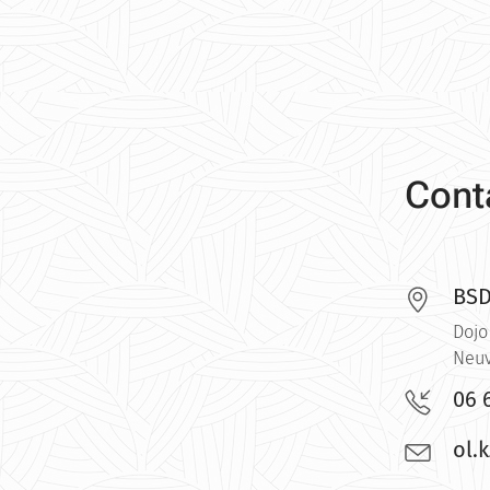
Cont
BSD
Dojo
Neuv
06 
ol.