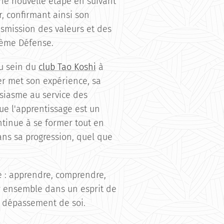
 une nouvelle étape en suivant
r, confirmant ainsi son
smission des valeurs et des
tème Défense.
au sein du
club Tao Koshi
à
er met son expérience, sa
siasme au service des
ue l'apprentissage est un
tinue à se former tout en
s sa progression, quel que
e : apprendre, comprendre,
r ensemble dans un esprit de
e dépassement de soi.