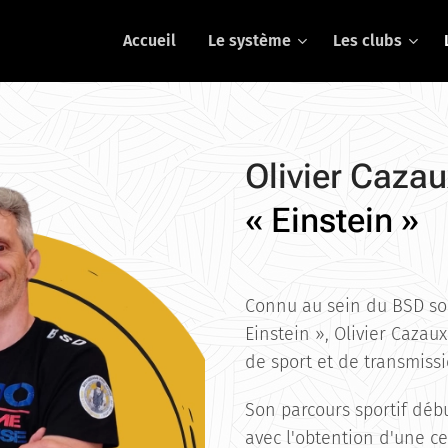
Accueil
Le système
Les clubs
Olivier Caza
« Einstein »
Connu au sein du BSD so
Einstein », Olivier Cazau
de sport et de transmissi
Son parcours sportif déb
avec l'obtention d'une c