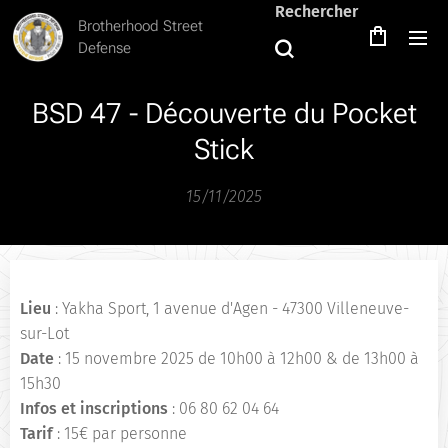
Rechercher
Brotherhood Street
Defense
BSD 47 - Découverte du Pocket
Stick
15/11/2025
Lieu
: Yakha Sport,
1 avenue d'Agen - 47300 Villeneuve-
sur-Lot
Date
: 15 novembre 2025 de 10h00 à 12h00 & de 13h00 à
15h30
Infos et inscriptions
: 06 80 62 04 64
Tarif
: 15€ par personne