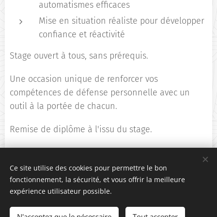
automatismes efficaces
Mise en situation réaliste pour développer
confiance et réactivité
Stage ouvert à tous, sans prérequis.
Une occasion unique de renforcer vos
compétences de défense personnelle avec un
outil à la portée de chacun.
Remise de diplôme à l'issu du stage.
Réservez vite votre place.....
Ce site utilise des cookies pour permettre le bon
fonctionnement, la sécurité, et vous offrir la meilleure
expérience utilisateur possible.
© 2026 Budo Systeme Defense international. Tous droits réservés.
N'acceptez que le nécessaire
Tout accepter