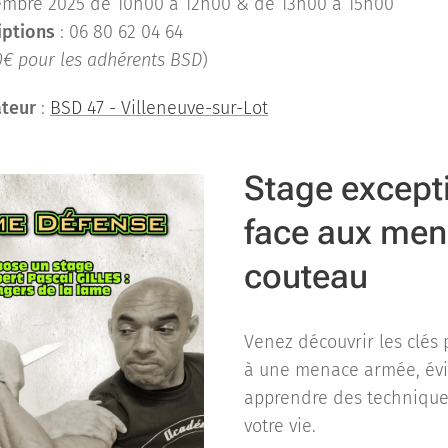
embre 2025 de 10h00 à 12h00 & de 13h00 à 15h00
iptions
: 06 80 62 04 64
0€ pour les adhérents BSD
)
ateur
:
BSD 47 - Villeneuve-sur-Lot
Stage excepti
face aux men
couteau
Venez découvrir les clés 
à une menace armée, évite
apprendre des technique
votre vie.