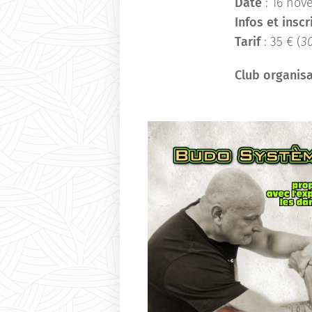
Date
: 16 nov
Infos et inscr
Tarif
: 35 € (
3
Club organis