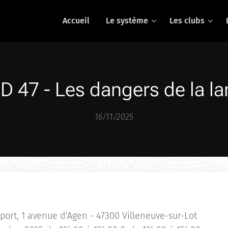
Accueil
Le système
Les clubs
D 47 - Les dangers de la l
16/11/2025
port,
1 avenue d'Agen - 47300 Villeneuve-sur-Lot